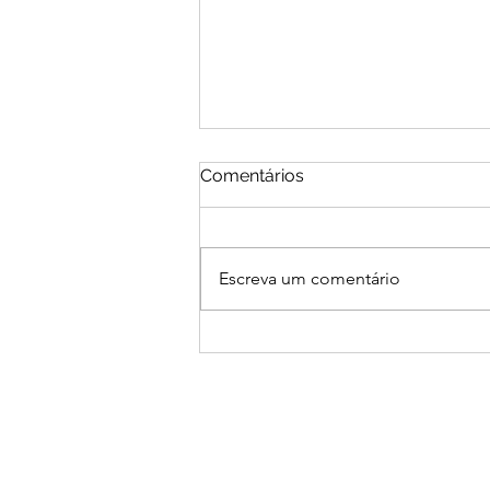
Comentários
Escreva um comentário
Quebra de tabus