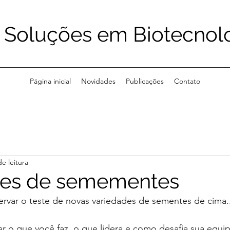
Soluções em Biotecnol
Página inicial
Novidades
Publicações
Contato
e leitura
des de semementes
rvar o teste de novas variedades de sementes de cima..
 o que você faz, o que lidera e como desafia sua equip