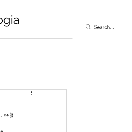
ogia
. 👀🧬
e.