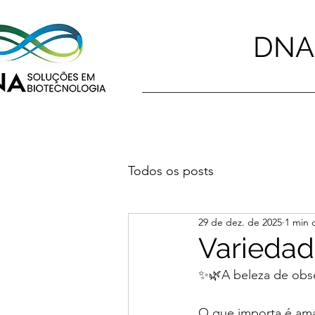
DNA 
Todos os posts
29 de dez. de 2025
1 min d
Varieda
✨🌿A beleza de obse
O que importa é amar