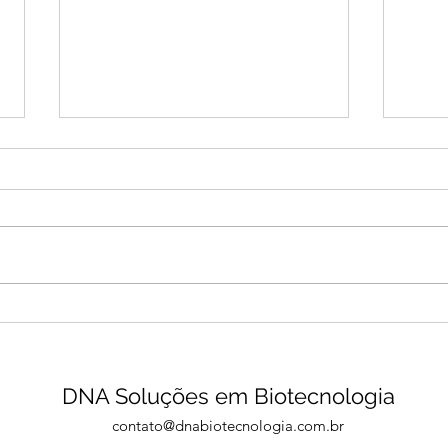
Cannabis Medicinal e
DNA 
Alzheimer
mer
DNA Soluções em Biotecnologia
contato@dnabiotecnologia.com.br