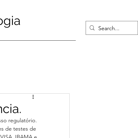
ogia
cia.
o regulatório. 
s de testes de 
VISA, IBAMA e 