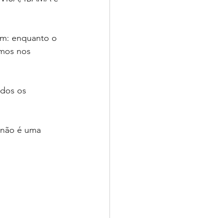
ém: enquanto o 
amos nos 
odos os 
 não é uma 