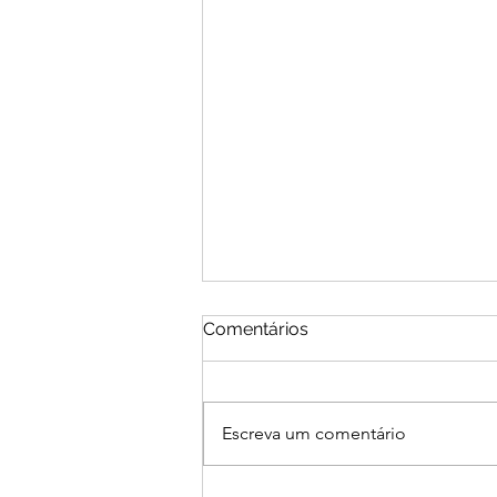
Comentários
Escreva um comentário
Quebra de tabus